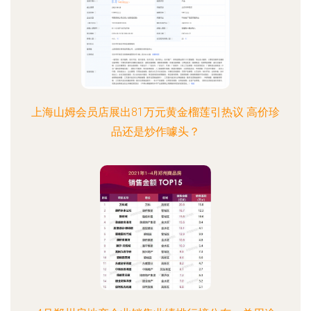
上海山姆会员店展出81万元黄金榴莲引热议 高价珍
品还是炒作噱头？