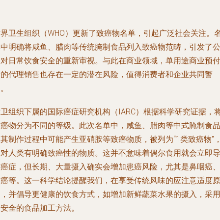
世界卫生组织（WHO）更新了致癌物名单，引起广泛社会关注。
单中明确将咸鱼、腊肉等传统腌制食品列入致癌物范畴，引发了
众对日常饮食安全的重新审视。与此在商业领域，单用途商业预
卡的代理销售也存在一定的潜在风险，值得消费者和企业共同警
惕。
世卫组织下属的国际癌症研究机构（IARC）根据科学研究证据，
致癌物分为不同的等级。此次名单中，咸鱼、腊肉等中式腌制食
因其制作过程中可能产生亚硝胺等致癌物质，被列为“1类致癌物”
即对人类有明确致癌性的物质。这并不意味着偶尔食用就会立即
致癌症，但长期、大量摄入确实会增加患癌风险，尤其是鼻咽癌
胃癌等。这一科学结论提醒我们，在享受传统风味的应注意适度
则，并倡导更健康的饮食方式，如增加新鲜蔬菜水果的摄入，采
更安全的食品加工方法。