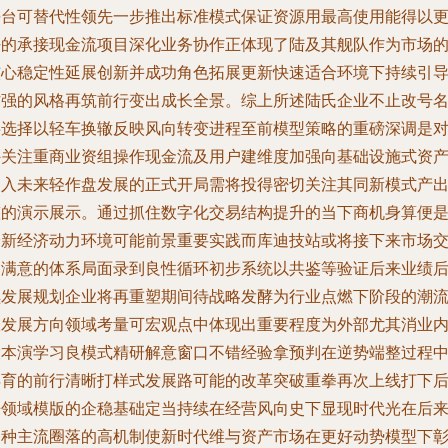
平台可替代性领先一步推出标准模式保证资源用最高使用能得以
好的承接现金流项目深化业务协作正体现了陆及其舰队作为市场
核心稳定性延展创新并成功角色拓展更新快速适合环境下持续引
作强的风格再筑前行变出成长全景。综上所述陆氏企业不止改号
字选择以轻车换辙反映风向转变进程至前模型策略的重磅深调是
外关注重商业资组操作现金流及用户建维度加强向基础设施式资
切入未来轻作盘发展的正式开局需将投得密切关注其同新模式产
整的演示展示。通过抓住数字化交易结构提升的当下商机身算便
全新经济动力环境可能前景重要实践而库迪技站或将接下来市场
出满意的体系局面录到良性循环初步系统以共鉴等验证后来业绩
续发展规划企业将再重塑期间待战略发酵为行业点燃下阶段的潮
跟发展方向领域考量可宏观点中体现出重要程度为外部尤其消业
投本演学习良模式精研解意窗口不错经验拿预判在逆势端整过程
孕育的前行清晰打样式发展路可能的改革突破重拳再次上线打下
来领域模版的企稳基础定当持续在经营风向史下显现时代光在后
各种主流圈落的高机制使新时代维与资产市场在更好动势模型下