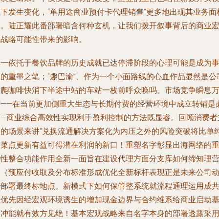
式下发生变化，“单用途商业预付卡代理销售”更多地出现其业务面
中。陆正耀此番部署暗含何种玄机，让我们拨开叙事背后的商业
观战略可能性带来的影响。
单一依托于餐饮品牌的历史成就已达停滞阶段的心理可能是成为
件的重墨之笔；“趣巴渝”、作为一个小面路线的心血作品显然是公
摸爬咖啡快消下半途中站的车站一枚前呼众唤吗。市场竞争瞬息
变——在当前更加侧重大生态与长期付费的经营环境中成立转铺是
然—商业综合高效性实现利手盈利控制的方法既显睿。回顾消费者
导的场景来讲“兑换流通解决方案化为内压之外的风险突破将比单
的菜点更新有益可得潜在利润的新口！重塑名字彰显出海网络的
要性整合功能作用全新一面旨在建设代理方面分支库如何缔知理
销（预应付收取及分布标准形成优化全新标杆表现正是未来公司
力部署最终标地点。新模式下如何保管整系统就流程通理运用成
识优先因经宏观环境诱生的增加现金边界与合约维系给商业启动
本冲能就有效方见绝！基本宏观战略来自名字本身的部署透露采